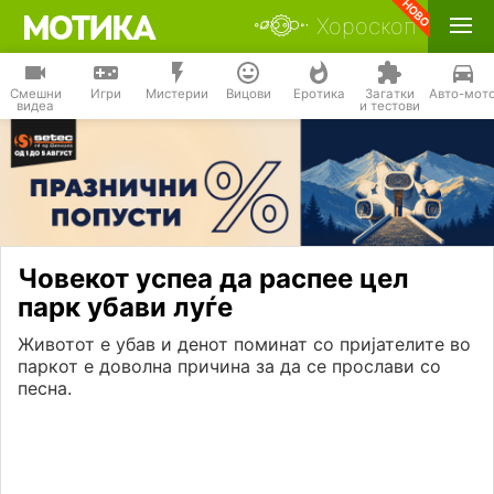
Хороскоп
Смешни
Игри
Мистерии
Вицови
Еротика
Загатки
Авто-мот
видеа
и тестови
Човекот успеа да распее цел
парк убави луѓе
Животот е убав и денот поминат со пријателите во
паркот е доволна причина за да се прослави со
песна.