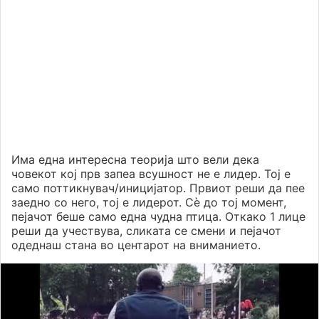
Има една интересна теорија што вели дека
човекот кој прв запеа всушност не е лидер. Тој е
само поттикнувач/иницијатор. Првиот реши да пее
заедно со него, тој е лидерот. Сѐ до тој момент,
пејачот беше само една чудна птица. Откако 1 лице
реши да учествува, сликата се смени и пејачот
одеднаш стана во центарот на вниманието.