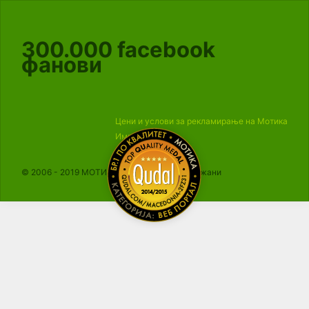
300.000
facebook
фанови
Цени и услови за рекламирање на Мотика
Импресум
© 2006 - 2019 МОТИКА, Сите права се задржани