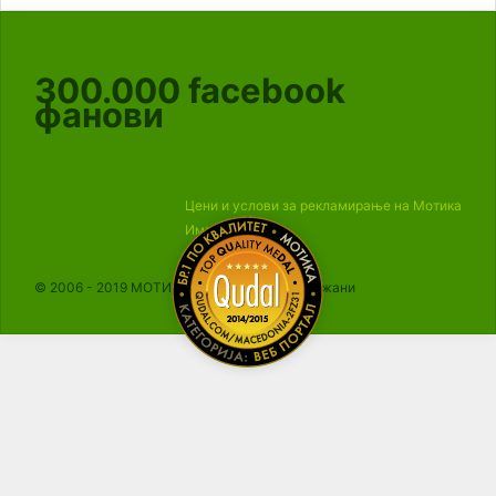
300.000
facebook
фанови
Цени и услови за рекламирање на Мотика
Импресум
© 2006 - 2019 МОТИКА, Сите права се задржани