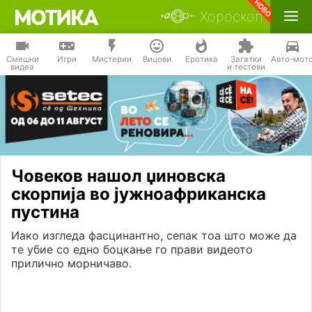
Хороскоп
Смешни
Игри
Мистерии
Вицови
Еротика
Загатки
Авто-мот
видеа
и тестови
Човеков нашол џиновска
скорпија во јужноафриканска
пустина
Иако изгледа фасцинантно, сепак тоа што може да
те убие со едно боцкање го прави видеото
прилично морничаво.