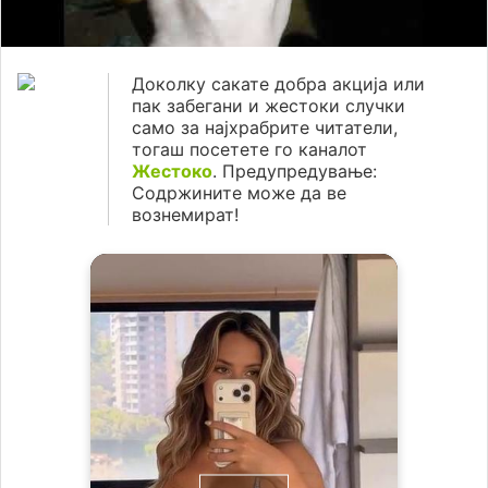
Доколку сакате добра акција или
пак забегани и жестоки случки
само за најхрабрите читатели,
тогаш посетете го каналот
Жестоко
. Предупредување:
Содржините може да ве
вознемират!