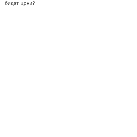
бидат црни?