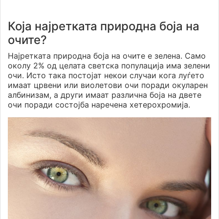
Која најретката природна боја на
очите?
Најретката природна боја на очите е зелена. Само
околу 2% од целата светска популација има зелени
очи. Исто така постојат некои случаи кога луѓето
имаат црвени или виолетови очи поради окуларен
албинизам, а други имаат различна боја на двете
очи поради состојба наречена хетерохромија.