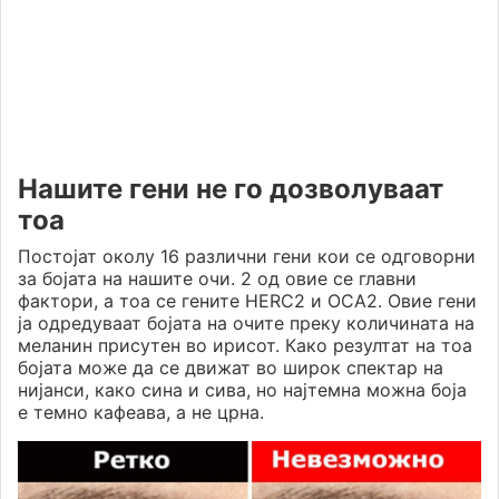
Нашите гени не го дозволуваат
тоа
Постојат околу 16 различни гени кои се одговорни
за бојата на нашите очи. 2 од овие се главни
фактори, а тоа се гените HERC2 и OCA2. Овие гени
ја одредуваат бојата на очите преку количината на
меланин присутен во ирисот. Како резултат на тоа
бојата може да се движат во широк спектар на
нијанси, како сина и сива, но најтемна можна боја
е темно кафеава, а не црна.