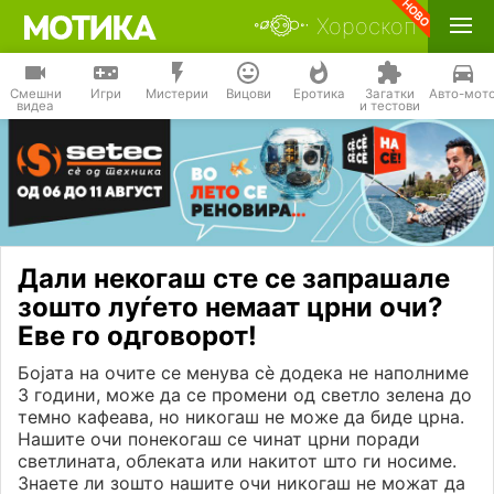
Хороскоп
Смешни
Игри
Мистерии
Вицови
Еротика
Загатки
Авто-мот
видеа
и тестови
Дали некогаш сте се запрашале
зошто луѓето немаат црни очи?
Еве го одговорот!
Бојата на очите се менува сè додека не наполниме
3 години, може да се промени од светло зелена до
темно кафеава, но никогаш не може да биде црна.
Нашите очи понекогаш се чинат црни поради
светлината, облеката или накитот што ги носиме.
Знаете ли зошто нашите очи никогаш не можат да