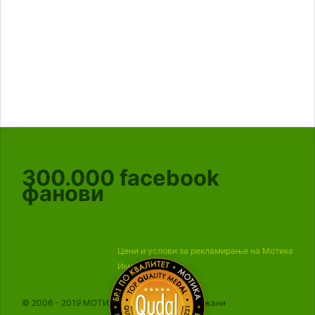
300.000
facebook
фанови
Цени и услови за рекламирање на Мотика
Импресум
© 2006 - 2019 МОТИКА, Сите права се задржани