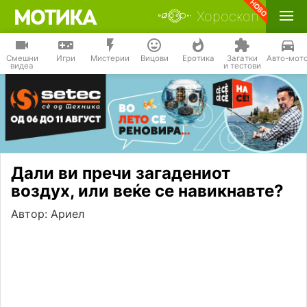
Хороскоп
Смешни
Игри
Мистерии
Вицови
Еротика
Загатки
Авто-мот
видеа
и тестови
Дали ви пречи загадениот
воздух, или веќе се навикнавте?
Автор: Ариел