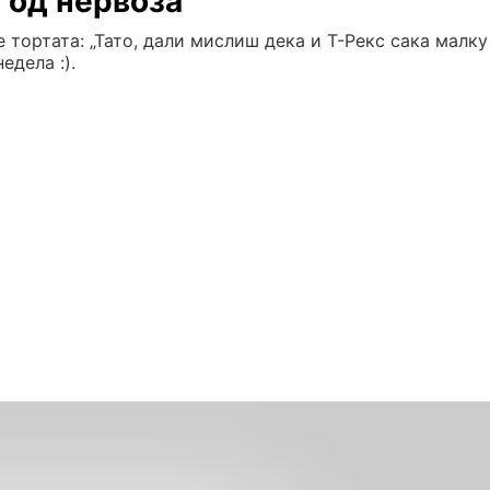
е од нервоза
 тортата: „Тато, дали мислиш дека и Т-Рекс сака малку
едела :).