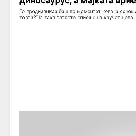
диносаурус, а мајката ври
Го предизвикаа баш во моментот кога ја сечеше
торта?“ И така таткото спиеше на каучот цела н