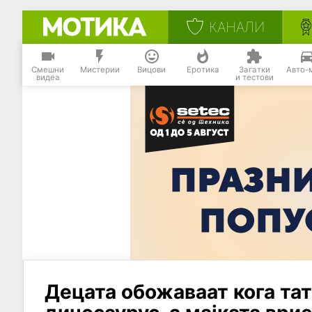
КАНАЛИ
Смешни
Мистерии
Вицови
Еротика
Загатки
Авто-
видеа
и тестови
Децата обожаваат кога тат