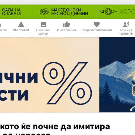
САЛА НА
МАКЕДОНСКИ
ХОР
СЛАВАТА
НЕСЕКОЈДНЕВНИ
мото
Жестоко!
Смешни
Интересно
Срцезатоплувачи
Мотика
слики
таленти
кото ќе почне да имитира