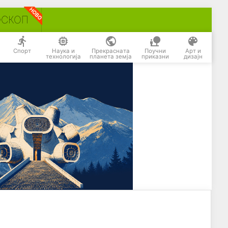
ОСКОП
Спорт
Наука и
Прекрасната
Поучни
Арт и
технологија
планета земја
приказни
дизајн