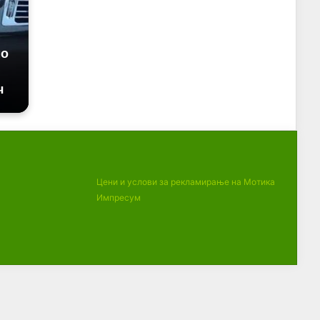
Цени и услови за рекламирање на Мотика
Импресум