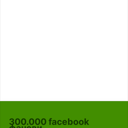
300.000
facebook
фанови