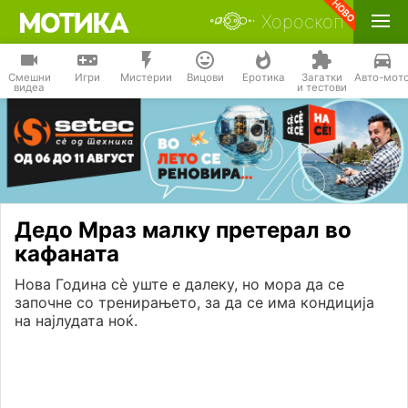
Хороскоп
Смешни
Игри
Мистерии
Вицови
Еротика
Загатки
Авто-мот
видеа
и тестови
Дедо Мраз малку претерал во
кафаната
Нова Година сѐ уште е далеку, но мора да се
започне со тренирањето, за да се има кондиција
на најлудата ноќ.