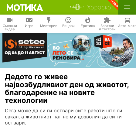
Хороскоп
Смешни
Игри
Мистерии
Вицови
Еротика
Загатки
Авто-мот
видеа
и тестови
Дедото го живее
највозбудливиот ден од животот,
благодарение на новите
технологии
Сега може да си ги оствари сите работи што ги
сакал, а животниот пат не му дозволил да си ги
оствари.