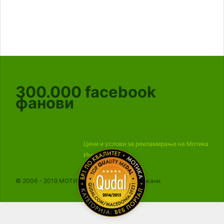
300.000
facebook
фанови
Цени и услови за рекламирање на Мотика
Импресум
© 2006 - 2019 МОТИКА, Сите права се задржани