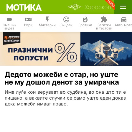
Хороскоп
Смешни
Игри
Мистерии
Вицови
Еротика
Загатки
Авто-мот
видеа
и тестови
Дедото можеби е стар, но уште
не му дошол денот за умирачка
Има луѓе кои веруваат во судбина, во она што ти е
пишано, а ваквите случки се само уште еден доказ
дека можеби имаат право.