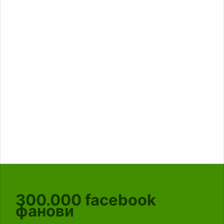
300.000
facebook
фанови