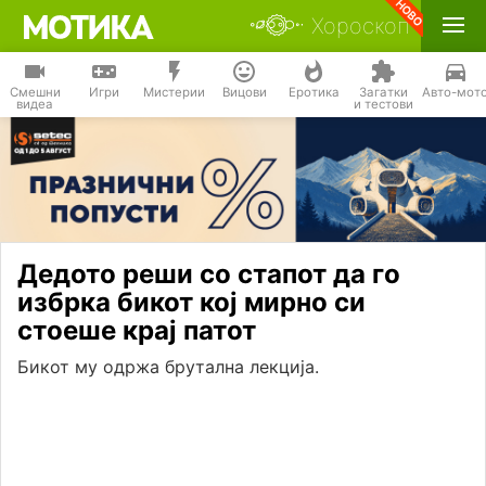
Хороскоп
Смешни
Игри
Мистерии
Вицови
Еротика
Загатки
Авто-мот
видеа
и тестови
Дедото реши со стапот да го
избрка бикот кој мирно си
стоеше крај патот
Бикот му одржа брутална лекција.