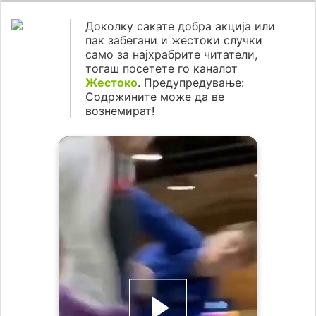
Доколку сакате добра акција или
пак забегани и жестоки случки
само за најхрабрите читатели,
тогаш посетете го каналот
Жестоко
. Предупредување:
Содржините може да ве
вознемират!