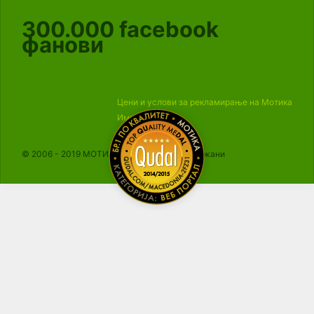
300.000
facebook
фанови
Цени и услови за рекламирање на Мотика
Импресум
© 2006 - 2019 МОТИКА, Сите права се задржани