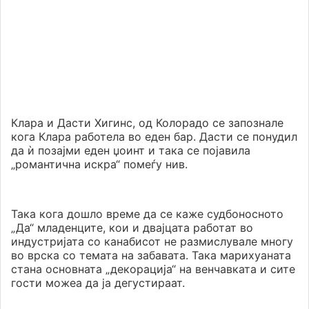
Клара и Дасти Хигинс, од Колорадо се запознале
кога Клара работела во еден бар. Дасти се понудил
да ѝ позајми еден џоинт и така се појавила
„романтична искра“ помеѓу нив.
Така кога дошло време да се каже судбоносното
„Да“ младенците, кои и двајцата работат во
индустријата со канабисот не размислувале многу
во врска со темата на забавата. Така марихуаната
стана основната „декорација“ на венчавката и сите
гости можеа да ја дегустираат.