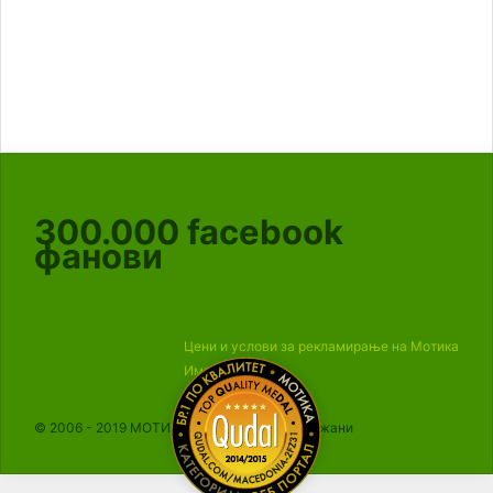
300.000
facebook
фанови
Цени и услови за рекламирање на Мотика
Импресум
© 2006 - 2019 МОТИКА, Сите права се задржани