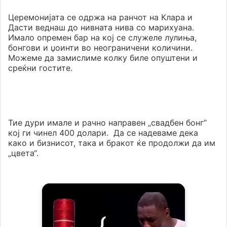
Церемонијата се одржа на ранчот на Клара и
Дасти веднаш до нивната нива со марихуана.
Имало опремен бар на кој се служеле лулиња,
бонгови и џоинти во неограничени количини.
Можеме да замислиме колку биле опуштени и
среќни гостите.
Тие дури имале и рачно направен „свадбен бонг“
кој ги чинел 400 долари. Да се надеваме дека
како и бизнисот, така и бракот ќе продолжи да им
„цвета“.