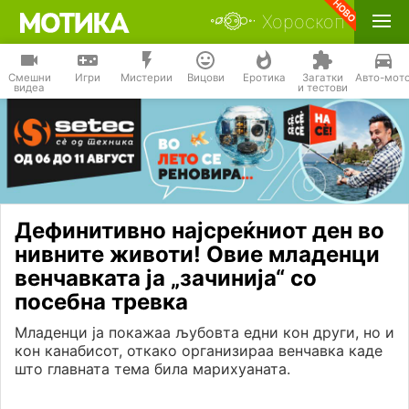
Хороскоп
Смешни
Игри
Мистерии
Вицови
Еротика
Загатки
Авто-мот
видеа
и тестови
Дефинитивно најсреќниот ден во
нивните животи! Овие младенци
венчавката ја „зачинија“ со
посебна тревка
Младенци ја покажаа љубовта едни кон други, но и
кон канабисот, откако организираа венчавка каде
што главната тема била марихуаната.