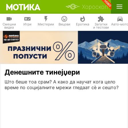
Хороскоп
Смешни
Игри
Мистерии
Вицови
Еротика
Загатки
Авто-мот
видеа
и тестови
Денешните тинејџери
Што беше тоа срам? А како да научат кога цело
време по социјалните мрежи гледаат сѐ и сешто?