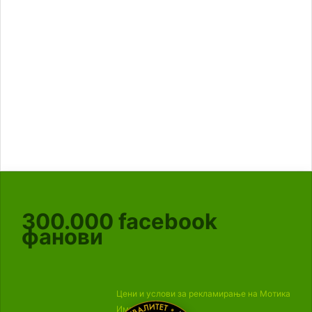
300.000
facebook
фанови
Цени и услови за рекламирање на Мотика
Импресум