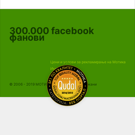
300.000
facebook
фанови
Цени и услови за рекламирање на Мотика
Импресум
© 2006 - 2019 МОТИКА, Сите права се задржани