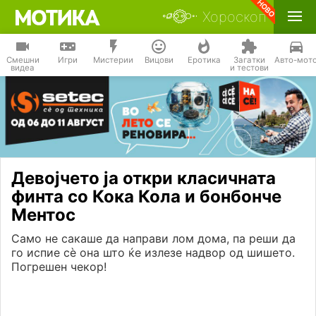
Хороскоп
Смешни
Игри
Мистерии
Вицови
Еротика
Загатки
Авто-мот
видеа
и тестови
Девојчето ја откри класичната
финта со Кока Кола и бонбонче
Ментос
Само не сакаше да направи лом дома, па реши да
го испие сѐ она што ќе излезе надвор од шишето.
Погрешен чекор!