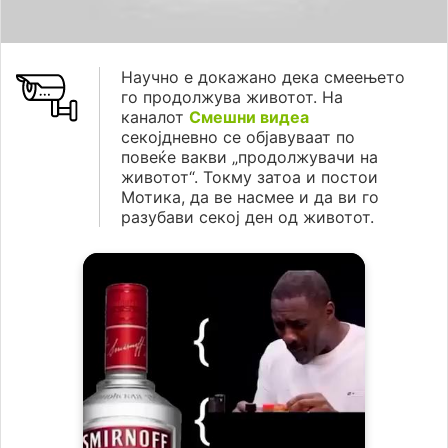
Научно е докажано дека смеењето
го продолжува животот. На
каналот
Смешни видеа
секојдневно се објавуваат по
повеќе вакви „продолжувачи на
животот“. Токму затоа и постои
Мотика, да ве насмее и да ви го
разубави секој ден од животот.