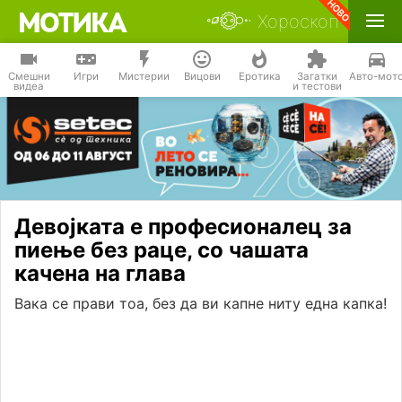
Хороскоп
Смешни
Игри
Мистерии
Вицови
Еротика
Загатки
Авто-мот
видеа
и тестови
Девојката е професионалец за
пиење без раце, со чашата
качена на глава
Вака се прави тоа, без да ви капне ниту една капка!