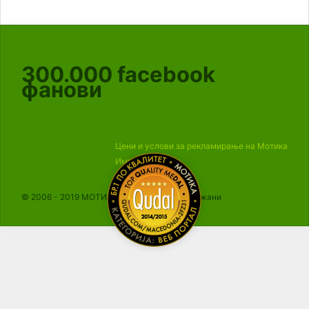
300.000
facebook
фанови
Цени и услови за рекламирање на Мотика
Импресум
© 2006 - 2019 МОТИКА, Сите права се задржани