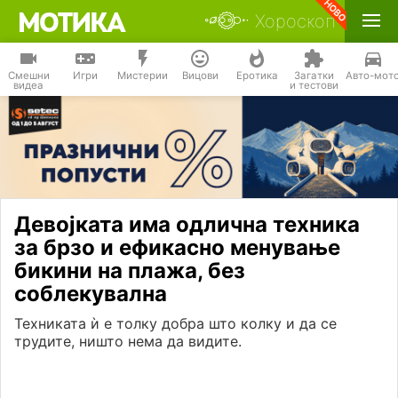
Хороскоп
Смешни
Игри
Мистерии
Вицови
Еротика
Загатки
Авто-мот
видеа
и тестови
Девојката има одлична техника
за брзо и ефикасно менување
бикини на плажа, без
соблекувална
Техниката ѝ е толку добра што колку и да се
трудите, ништо нема да видите.