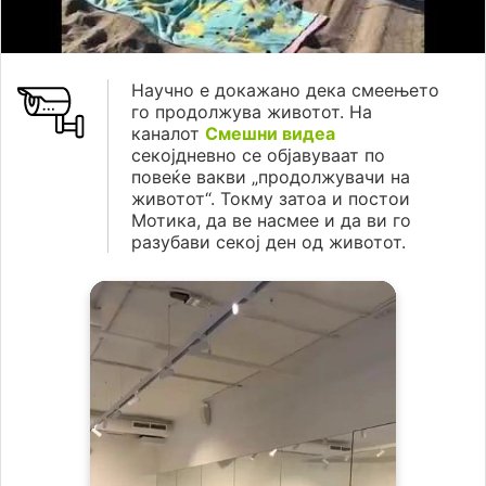
Научно е докажано дека смеењето
го продолжува животот. На
каналот
Смешни видеа
секојдневно се објавуваат по
повеќе вакви „продолжувачи на
животот“. Токму затоа и постои
Мотика, да ве насмее и да ви го
разубави секој ден од животот.