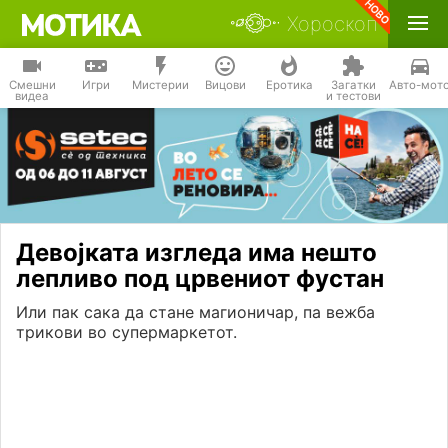
Хороскоп
Смешни
Игри
Мистерии
Вицови
Еротика
Загатки
Авто-мот
видеа
и тестови
Девојката изгледа има нешто
лепливо под црвениот фустан
Или пак сака да стане магионичар, па вежба
трикови во супермаркетот.