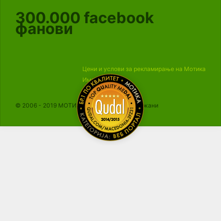
300.000
facebook
фанови
Цени и услови за рекламирање на Мотика
Импресум
© 2006 - 2019 МОТИКА, Сите права се задржани