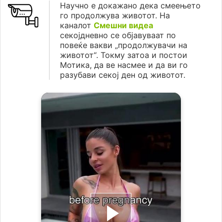
Научно е докажано дека смеењето
го продолжува животот. На
каналот
Смешни видеа
секојдневно се објавуваат по
повеќе вакви „продолжувачи на
животот“. Токму затоа и постои
Мотика, да ве насмее и да ви го
разубави секој ден од животот.