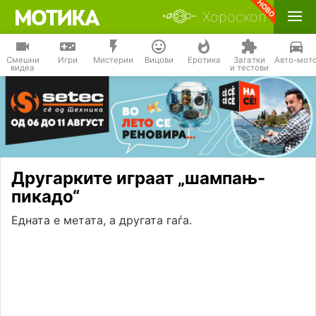
Хороскоп
Смешни
Игри
Мистерии
Вицови
Еротика
Загатки
Авто-мот
видеа
и тестови
Другарките играат „шампањ-
пикадо“
Едната е метата, а другата гаѓа.