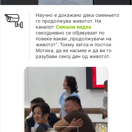
Научно е докажано дека смеењето
го продолжува животот. На
каналот
Смешни видеа
секојдневно се објавуваат по
повеќе вакви „продолжувачи на
животот“. Токму затоа и постои
Мотика, да ве насмее и да ви го
разубави секој ден од животот.