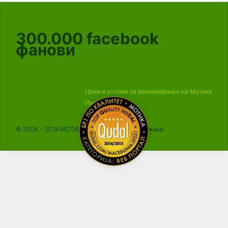
300.000
facebook
фанови
Цени и услови за рекламирање на Мотика
Импресум
© 2006 - 2019 МОТИКА, Сите права се задржани