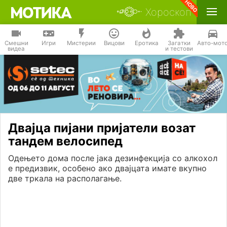
Хороскоп
Смешни
Игри
Мистерии
Вицови
Еротика
Загатки
Авто-мот
видеа
и тестови
Двајца пијани пријатели возат
тандем велосипед
Одењето дома после јака дезинфекција со алкохол
е предизвик, особено ако двајцата имате вкупно
две тркала на располагање.