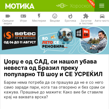
Хороскоп
Смешни
Игри
Мистерии
Вицови
Еротика
Загатки
Авто-мот
видеа
и тестови
Џорџ е од САД, си нашол убава
невеста од Бразил преку
популарно ТВ шоу и СЕ УСРЕЌИЛ
Барем нема потреба да се прашува да не е со него
само заради пари, кога таа отворено и без срам си
кажува. Прашање до мажите: Како вие би ставиле
крај на ваквата врска?