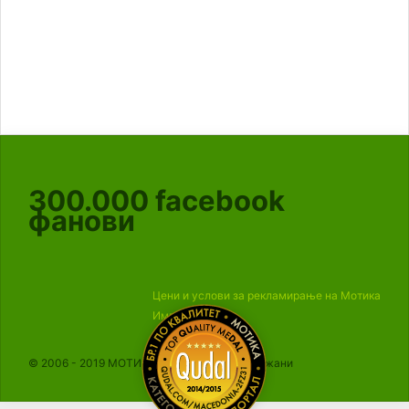
300.000
facebook
фанови
Цени и услови за рекламирање на Мотика
Импресум
© 2006 - 2019 МОТИКА, Сите права се задржани