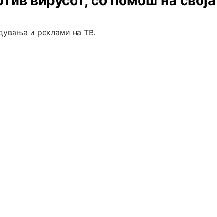
тив вирусот, со помош на своја
дувања и реклами на ТВ.