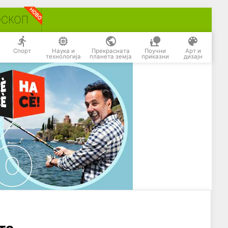
ОСКОП
Спорт
Наука и
Прекрасната
Поучни
Арт и
технологија
планета земја
приказни
дизајн