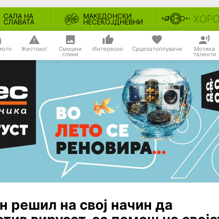
САЛА НА
МАКЕДОНСКИ
ХОР
СЛАВАТА
НЕСЕКОЈДНЕВНИ
мото
Жестоко!
Смешни
Интересно
Срцезатоплувачи
Мотика
слики
таленти
н решил на свој начин да