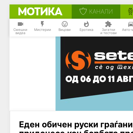
КАНАЛИ
Смешни
Мистерии
Вицови
Еротика
Загатки
Авто-
видеа
и тестови
Еден обичен руски граѓани