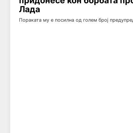
придонесе кон борбата про
Лада
Пораката му е посилна од голем број предупре