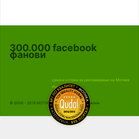
300.000
facebook
фанови
Цени и услови за рекламирање на Мотика
Импресум
© 2006 - 2019 МОТИКА, Сите права се задржани