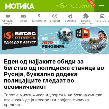
Хороскоп
Смешни
Игри
Мистерии
Вицови
Еротика
Загатки
Авто-мот
видеа
и тестови
Еден од најјаките обиди за
бегство од полициска станица во
Русија, буквално додека
полицајците гледаат во
осомничениот
Типот е многу жилав и упорен и на брзина смисли
план, како да ја искористи својата физичка
предност.