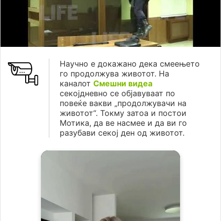
Научно е докажано дека смеењето
го продолжува животот. На
каналот
Смешни видеа
секојдневно се објавуваат по
повеќе вакви „продолжувачи на
животот“. Токму затоа и постои
Мотика, да ве насмее и да ви го
разубави секој ден од животот.