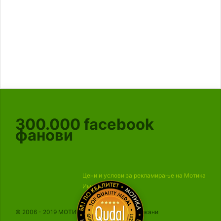
300.000
facebook
фанови
Цени и услови за рекламирање на Мотика
Импресум
© 2006 - 2019 МОТИКА, Сите права се задржани