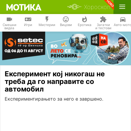
Хороскоп
Смешни
Игри
Мистерии
Вицови
Еротика
Загатки
Авто-мот
видеа
и тестови
Експеримент кој никогаш не
треба да го направите со
автомобил
Експериментирањето за него е завршено.