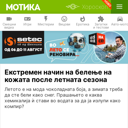
Хороскоп
Смешни
Игри
Мистерии
Вицови
Еротика
Загатки
Авто-мот
видеа
и тестови
Екстремен начин на белење на
кожата после летната сезона
Летото е на мода чоколадната боја, а зимата треба
да сте бели како снег. Прашањето е каква
хемикалија ѝ стави во водата за да ја излупи како
компир?