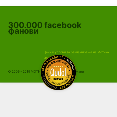
300.000
facebook
фанови
Цени и услови за рекламирање на Мотика
Импресум
© 2006 - 2019 МОТИКА, Сите права се задржани