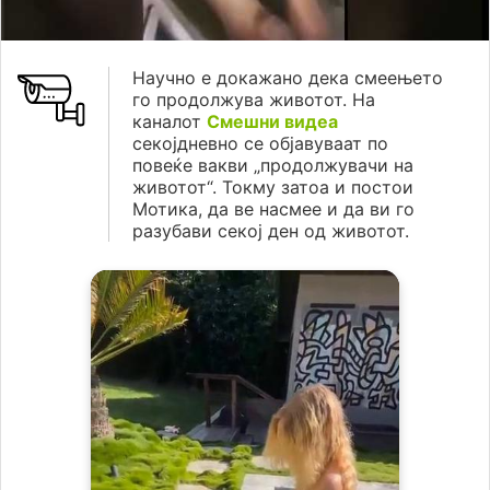
Научно е докажано дека смеењето
го продолжува животот. На
каналот
Смешни видеа
секојдневно се објавуваат по
повеќе вакви „продолжувачи на
животот“. Токму затоа и постои
Мотика, да ве насмее и да ви го
разубави секој ден од животот.