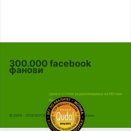
300.000
facebook
фанови
Цени и услови за рекламирање на Мотика
Импресум
© 2006 - 2019 МОТИКА, Сите права се задржани