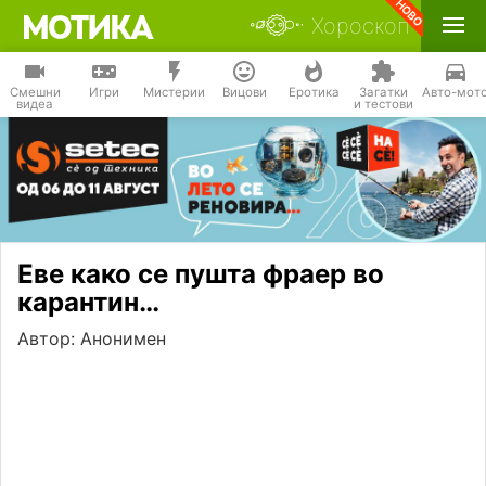
Хороскоп
Смешни
Игри
Мистерии
Вицови
Еротика
Загатки
Авто-мот
видеа
и тестови
Еве како се пушта фраер во
карантин…
Автор: Анонимен