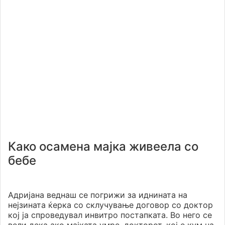
Како осамена мајка живеела со
бебе
Адријана веднаш се погрижи за иднината на
нејзината ќерка со склучување договор со доктор
кој ја спроведувал инвитро постапката. Во него се