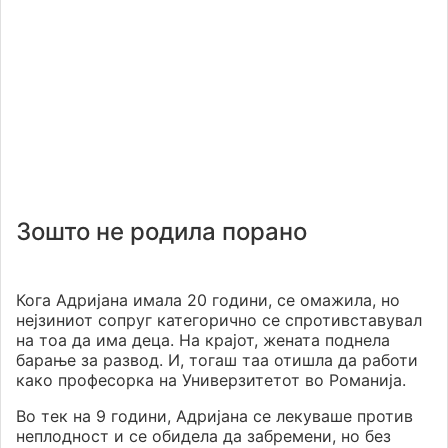
Зошто не родила порано
Кога Адријана имала 20 години, се омажила, но
нејзиниот сопруг категорично се спротивставувал
на тоа да има деца. На крајот, жената поднела
барање за развод. И, тогаш таа отишла да работи
како професорка на Универзитетот во Романија.
Во тек на 9 години, Адријана се лекуваше против
неплодност и се обидела да забремени, но без