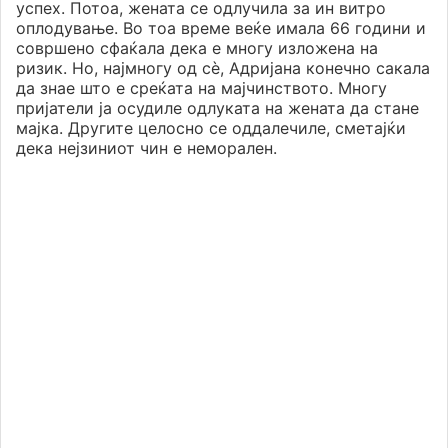
успех. Потоа, жената се одлучила за ин витро
оплодување. Во тоа време веќе имала 66 години и
совршено сфаќала дека е многу изложена на
ризик. Но, најмногу од сè, Адријана конечно сакала
да знае што е среќата на мајчинството. Многу
пријатели ја осудиле одлуката на жената да стане
мајка. Другите целосно се оддалечиле, сметајќи
дека нејзиниот чин е неморален.