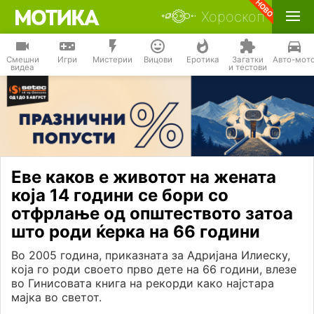
Хороскоп
Смешни
Игри
Мистерии
Вицови
Еротика
Загатки
Авто-мот
видеа
и тестови
Еве каков е животот на жената
која 14 години се бори со
отфрлање од општеството затоа
што роди ќерка на 66 години
Во 2005 година, приказната за Адријана Илиеску,
која го роди своето прво дете на 66 години, влезе
во Гинисовата книга на рекорди како најстара
мајка во светот.