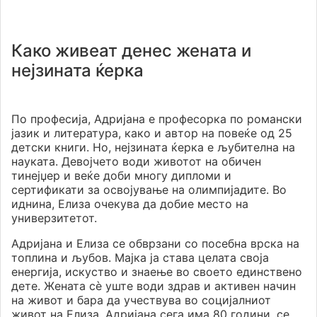
Како живеат денес жената и
нејзината ќерка
По професија, Адријана е професорка по романски
јазик и литература, како и автор на повеќе од 25
детски книги. Но, нејзината ќерка е љубителна на
науката. Девојчето води животот на обичен
тинејџер и веќе доби многу дипломи и
сертификати за освојување на олимпијадите. Во
иднина, Елиза очекува да добие место на
универзитетот.
Адријана и Елиза се обврзани со посебна врска на
топлина и љубов. Мајка ја става целата своја
енергија, искуство и знаење во своето единствено
дете. Жената сè уште води здрав и активен начин
на живот и бара да учествува во социјалниот
живот на Елиза. Адријана сега има 80 години, се