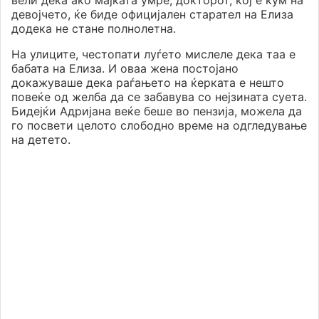
вели дека ако мајката умре, докторот, кој е кум на
девојчето, ќе биде официјален старател на Елиза
додека не стане полнолетна.
На улиците, честопати луѓето мислеле дека таа е
бабата на Елиза. И оваа жена постојано
докажуваше дека раѓањето на ќерката е нешто
повеќе од желба да се забавува со нејзината суета.
Бидејќи Адријана веќе беше во пензија, можела да
го посвети целото слободно време на одгледување
на детето.