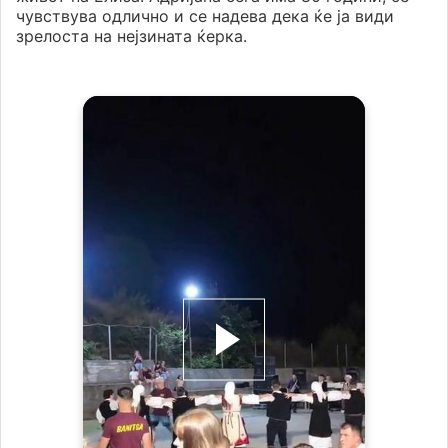
чувствува одлично и се надева дека ќе ја види
зрелоста на нејзината ќерка.