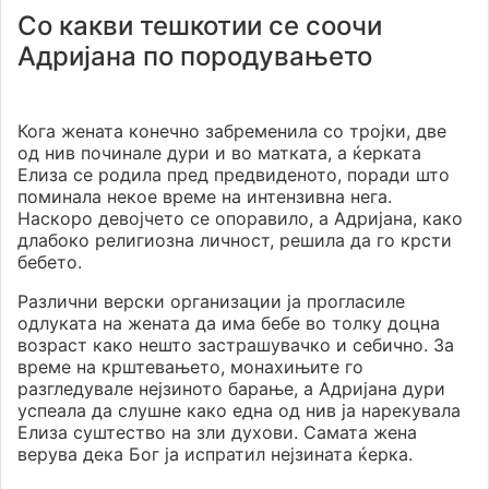
Со какви тешкотии се соочи
Адријана по породувањето
Кога жената конечно забременила со тројки, две
од нив починале дури и во матката, а ќерката
Елиза се родила пред предвиденото, поради што
поминала некое време на интензивна нега.
Наскоро девојчето се опоравило, а Адријана, како
длабоко религиозна личност, решила да го крсти
бебето.
Различни верски организации ја прогласиле
одлуката на жената да има бебе во толку доцна
возраст како нешто застрашувачко и себично. За
време на крштевањето, монахињите го
разгледувале нејзиното барање, а Адријана дури
успеала да слушне како една од нив ја нарекувала
Елиза суштество на зли духови. Самата жена
верува дека Бог ја испратил нејзината ќерка.