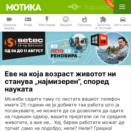
Хороскоп
Смешни
Игри
Мистерии
Вицови
Еротика
Загатки
Авто-мот
видеа
и тестови
Еве на која возраст животот ни
станува „најмизерен“, според
науката
Можеби седите таму го листате вашиот телефон
имате 25 години не ја добивте таа работа што ја
посакувавте, не можете да си дозволите да одите
на годишен одмор, вашите пријатели си ги средиле
животите, а вие не… Хеј, барем работите можат да
тргнат само на подобро, нели? Нели? Грешка!