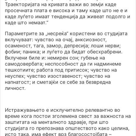
Траекторијата на кривата важи во земји каде
просечната плата е висока и таму каде што не е и
каде луѓето имаат тенденција да живеат подолго и
каде што немаат.“
Параметрите за „несреќа“ користени во студијата
вклучуваат: чувство на очај, анксиозност,
осаменост, тага, замор, депресија; лоши нерви;
фобии; паника; и луѓето да бидат обесхрабрени.
Вклучени биле и: немирен сон; губење на
самодовербата; неспособност да ги надминеме
тешкотиите; работа под притисок; чувство на
неуспех; чувство изоставеност; чувство на
напнатост; и сметајќи се себе за безвредна
личност.
Истражувањето е исклучително релевантно во
време кога постои зголемена свест за важноста на
заштитата на менталното здравје, при што
студијата го препознава општеството како целина,
исто така, има ефект врз благосостојбата –