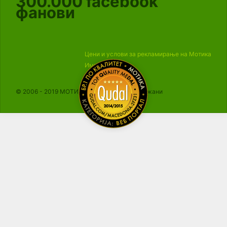
300.000
facebook
фанови
Цени и услови за рекламирање на Мотика
Импресум
© 2006 - 2019 МОТИКА, Сите права се задржани