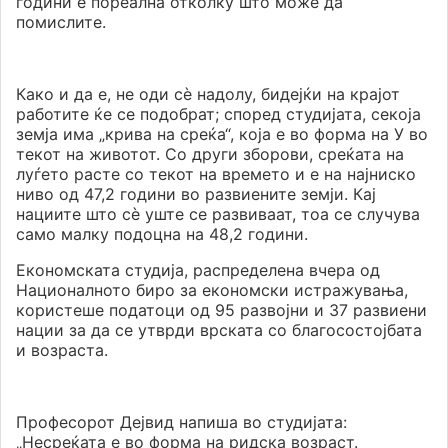
години е пореална отколку што може да
помислите.
Како и да е, не оди сѐ надолу, бидејќи на крајот
работите ќе се подобрат; според студијата, секоја
земја има „крива на среќа“, која е во форма на У во
текот на животот. Со други зборови, среќата на
луѓето расте со текот на времето и е на најниско
ниво од 47,2 години во развиените земји. Кај
нациите што сè уште се развиваат, тоа се случува
само малку подоцна на 48,2 години.
Економската студија, распределена вчера од
Националното биро за економски истражувања,
користеше податоци од 95 развојни и 37 развиени
нации за да се утврди врската со благосостојбата
и возраста.
Професорот Дејвид напиша во студијата:
„Несреќата е во форма на ридска возраст.