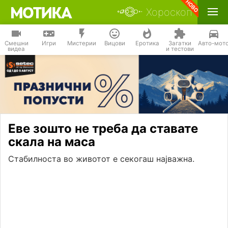
Хороскоп
Смешни
Игри
Мистерии
Вицови
Еротика
Загатки
Авто-мот
видеа
и тестови
Еве зошто не треба да ставате
скала на маса
Стабилноста во животот е секогаш најважна.