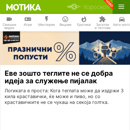
Хороскоп
Смешни
Игри
Мистерии
Вицови
Еротика
Загатки
Авто-мот
видеа
и тестови
Еве зошто теглите не се добра
идеја за служење пијалак
Логиката е проста: Кога теглата може да издржи 3
кила краставички, ќе може и пиво, но со
краставичките не се чукаш на секоја голтка.