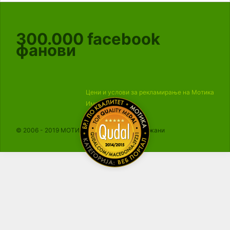
300.000
facebook
фанови
Цени и услови за рекламирање на Мотика
Импресум
© 2006 - 2019 МОТИКА, Сите права се задржани