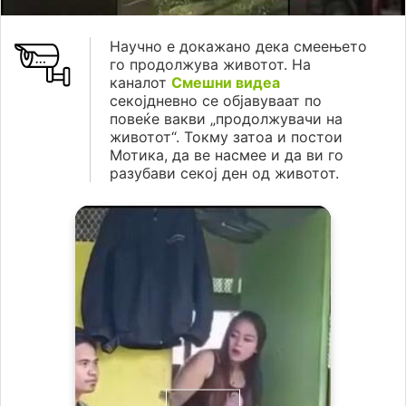
Научно е докажано дека смеењето
го продолжува животот. На
каналот
Смешни видеа
секојдневно се објавуваат по
повеќе вакви „продолжувачи на
животот“. Токму затоа и постои
Мотика, да ве насмее и да ви го
разубави секој ден од животот.