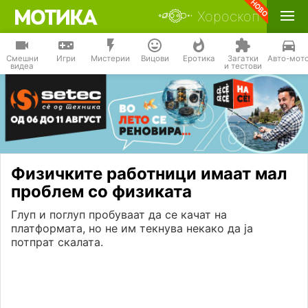
Хороскоп
Смешни
Игри
Мистерии
Вицови
Еротика
Загатки
Авто-мот
видеа
и тестови
Физичките работници имаат мал
проблем со физиката
Глуп и поглуп пробуваат да се качат на
платформата, но не им текнува некако да ја
потпрат скалата.