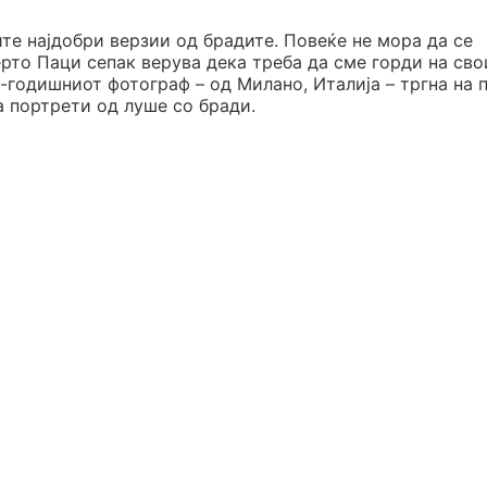
ите најдобри верзии од брадите. Повеќе не мора да се
рто Паци сепак верува дека треба да сме горди на сво
-годишниот фотограф – од Милано, Италија – тргна на п
на портрети од луше со бради.