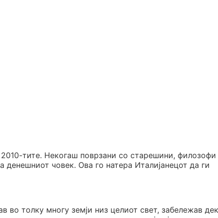
 2010-тите. Некогаш поврзани со старешини, филозофи
а денешниот човек. Ова го натера Италијанецот да ги
ав во толку многу земји низ целиот свет, забележав де