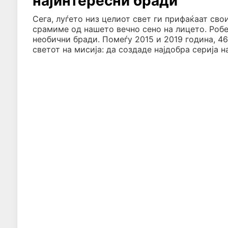
најинтересни бради
Сега, луѓето низ целиот свет ги прифаќаат сво
срамиме од нашето вечно сено на лицето. Робе
необични бради. Помеѓу 2015 и 2019 година, 46
светот на мисија: да создаде најдобра серија 