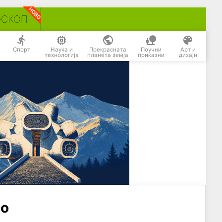
ОСКОП
Спорт
Наука и
Прекрасната
Поучни
Арт и
технологија
планета земја
приказни
дизајн
со