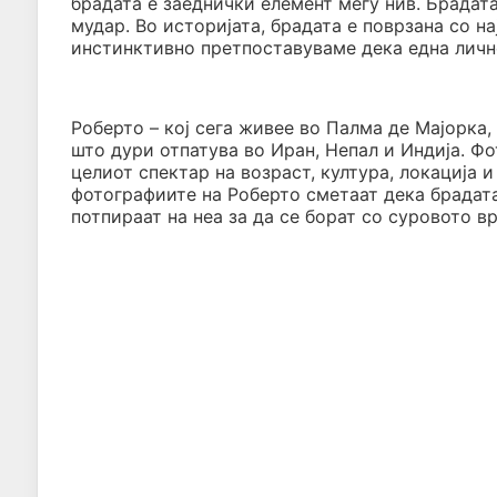
брадата е заеднички елемент меѓу нив. Брадата
мудар. Во историјата, брадата е поврзана со 
инстинктивно претпоставуваме дека една лично
Роберто – кој сега живее во Палма де Мајорка,
што дури отпатува во Иран, Непал и Индија. Ф
целиот спектар на возраст, култура, локација и
фотографиите на Роберто сметаат дека брадата
потпираат на неа за да се борат со суровото в