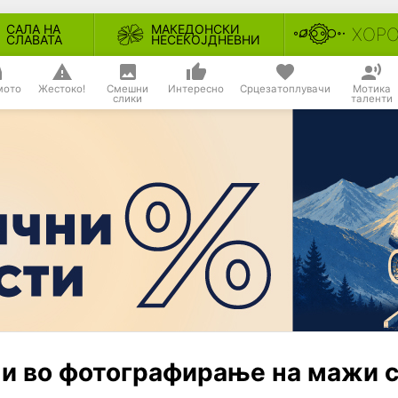
САЛА НА
МАКЕДОНСКИ
ХОР
СЛАВАТА
НЕСЕКОЈДНЕВНИ
мото
Жестоко!
Смешни
Интересно
Срцезатоплувачи
Мотика
слики
таленти
ни во фотографирање на мажи 