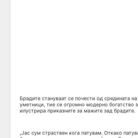
Брадите стануваат се почести од средината на
уметници, тие се огромно модерно богатство з
илустрира приказните за мажите зад брадите.
„Јас сум страствен кога патувам. Откако патув