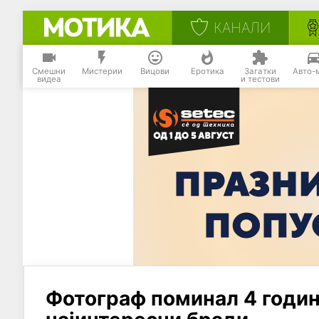
КАНАЛИ
Смешни
Мистерии
Вицови
Еротика
Загатки
Авто-
видеа
и тестови
Фотограф поминал 4 годи