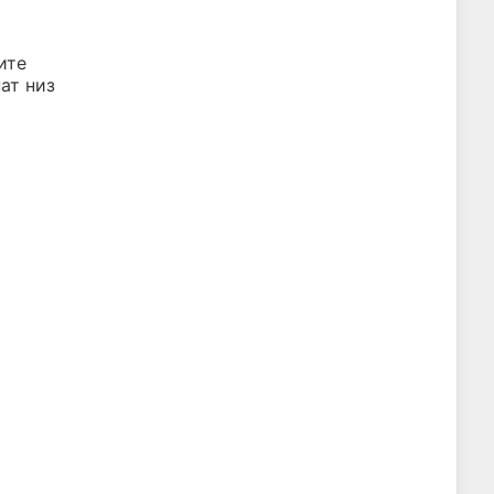
ите
ат низ