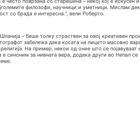
 е често поврзана со старешина – некој кој е искусен и
најголемите филозофи, научници и уметници. Мислам де
ст со брада е интересна.“, вели Роберто.
 Шпанија – беше толку страствен за овој креативен прое
отографот забележа дека косата на лицето масовно вар
 религија. На пример, некои од оние што се појавуваат 
 е синоним за нивната вера, додека други во Непал се
реме.