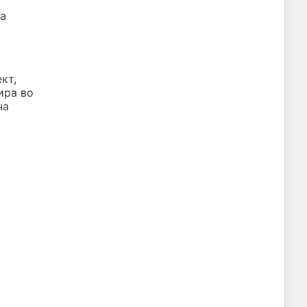
ка
кт,
ира во
на