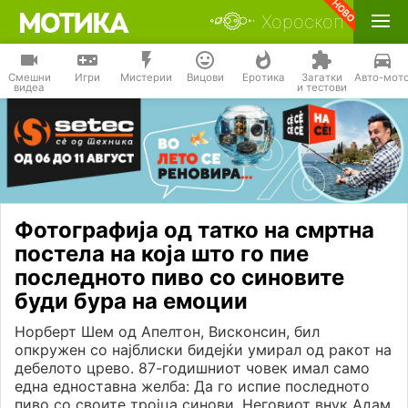
Хороскоп
Смешни
Игри
Мистерии
Вицови
Еротика
Загатки
Авто-мот
видеа
и тестови
Фотографија од татко на смртна
постела на која што го пие
последното пиво со синовите
буди бура на емоции
Норберт Шем од Апелтон, Висконсин, бил
опкружен со најблиски бидејќи умирал од ракот на
дебелото црево. 87-годишниот човек имал само
една едноставна желба: Да го испие последното
пиво со своите тројца синови. Неговиот внук Адам