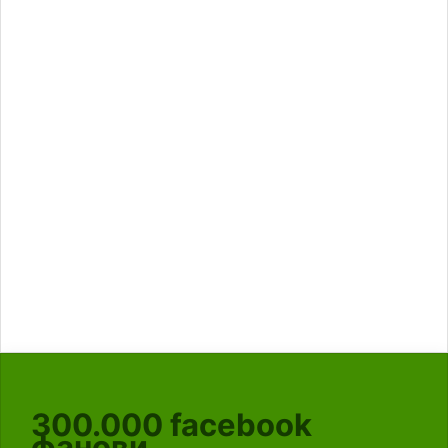
300.000
facebook
фанови