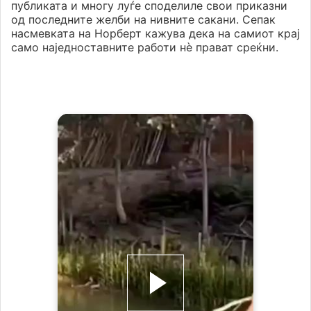
публиката и многу луѓе споделиле свои приказни
од последните желби на нивните сакани. Сепак
насмевката на Норберт кажува дека на самиот крај
само наједноставните работи нѐ прават среќни.