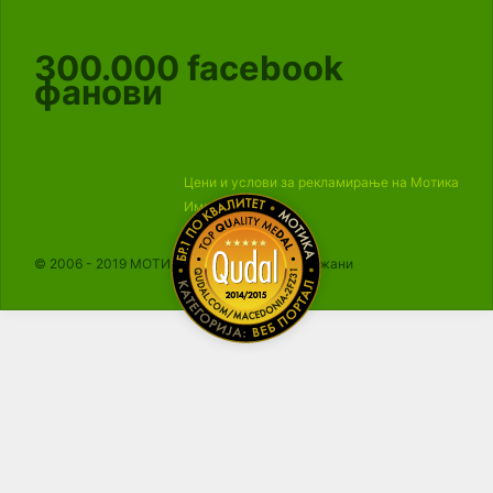
300.000
facebook
фанови
Цени и услови за рекламирање на Мотика
Импресум
© 2006 - 2019 МОТИКА, Сите права се задржани