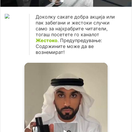
Доколку сакате добра акција или
пак забегани и жестоки случки
само за најхрабрите читатели,
тогаш посетете го каналот
Жестоко
. Предупредување:
Содржините може да ве
вознемират!