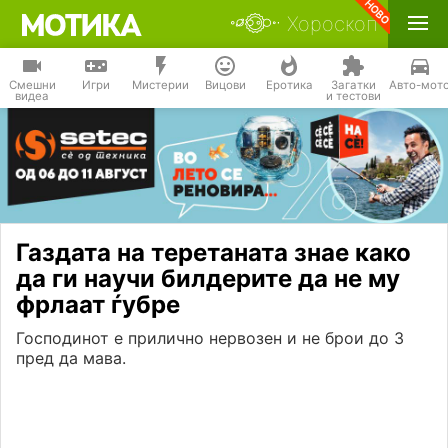
Хороскоп
Смешни
Игри
Мистерии
Вицови
Еротика
Загатки
Авто-мот
видеа
и тестови
Газдата на теретаната знае како
да ги научи билдерите да не му
фрлаат ѓубре
Господинот е прилично нервозен и не брои до 3
пред да мава.