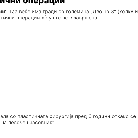
тични операции
“. Таа веќе има гради со големина „Двојно З“ (колку и
стични операции сѐ уште не е завршено.
нала со пластичната хирургија пред 6 години откако се
 на песочен часовник“.