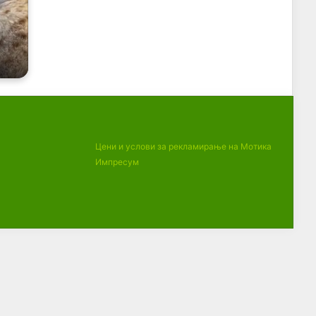
Цени и услови за рекламирање на Мотика
Импресум