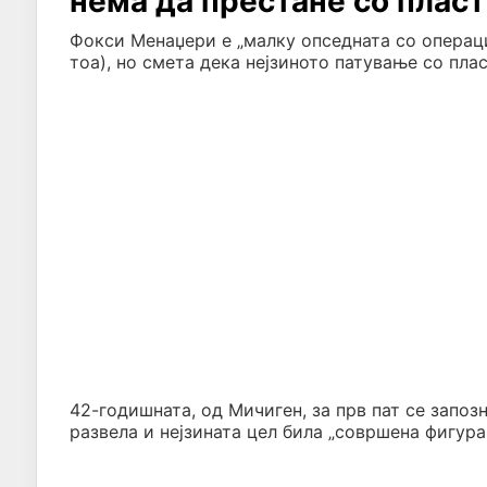
нема да престане со плас
Фокси Менаџери е „малку опседната со операции
тоа), но смета дека нејзиното патување со пла
42-годишната, од Мичиген, за прв пат се запоз
развела и нејзината цел била „совршена фигура