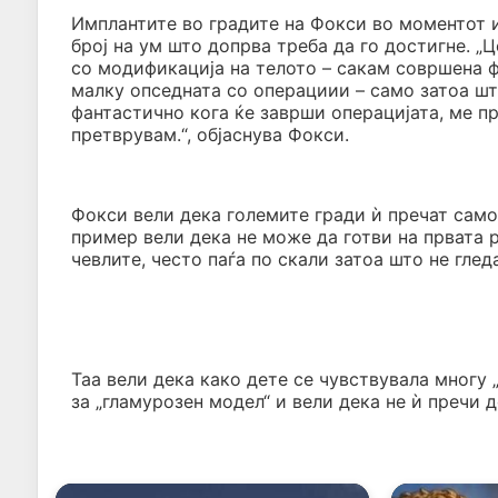
Имплантите во градите на Фокси во моментот и
број на ум што допрва треба да го достигне. „
со модификација на телото – сакам совршена фи
малку опседната со операциии – само затоа шт
фантастично кога ќе заврши операцијата, ме пр
претврувам.“, објаснува Фокси.
Фокси вели дека големите гради ѝ пречат само
пример вели дека не може да готви на првата р
чевлите, често паѓа по скали затоа што не глед
Таа вели дека како дете се чувствувала многу 
за „гламурозен модел“ и вели дека не ѝ пречи д