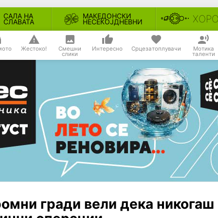
САЛА НА
МАКЕДОНСКИ
ХОР
СЛАВАТА
НЕСЕКОЈДНЕВНИ
мото
Жестоко!
Смешни
Интересно
Срцезатоплувачи
Мотика
слики
таленти
ромни гради вели дека никогаш