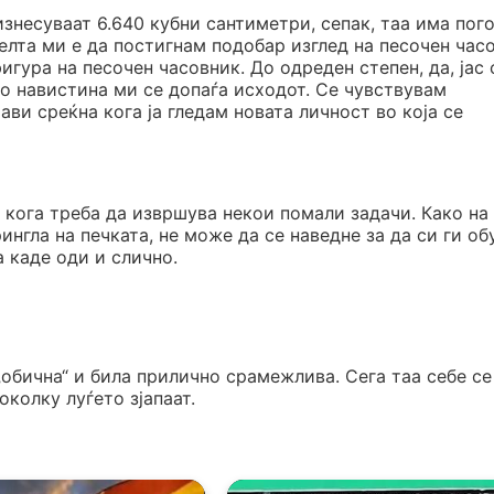
знесуваат 6.640 кубни сантиметри, сепак, таа има пог
Целта ми е да постигнам подобар изглед на песочен час
гура на песочен часовник. До одреден степен, да, јас
о навистина ми се допаѓа исходот. Се чувствувам
ави среќна кога ја гледам новата личност во која се
 кога треба да извршува некои помали задачи. Како на
ингла на печката, не може да се наведне за да си ги об
а каде оди и слично.
„обична“ и била прилично срамежлива. Сега таа себе с
околку луѓето зјапаат.