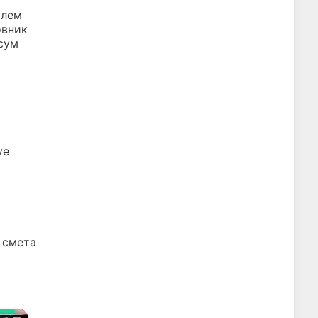
олем
овник
 сум
уе
е смета