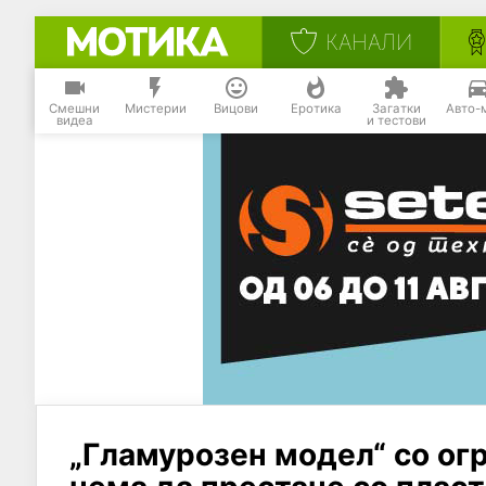
КАНАЛИ
Смешни
Мистерии
Вицови
Еротика
Загатки
Авто-
видеа
и тестови
„Гламурозен модел“ со ог