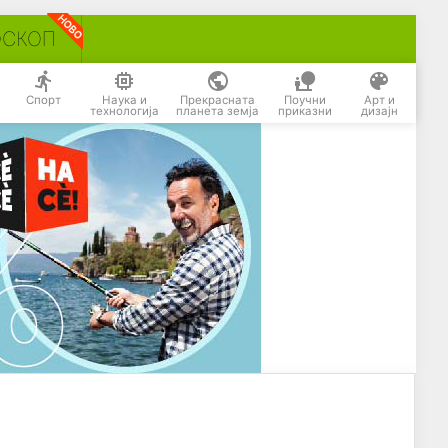
ОСКОП
Спорт
Наука и
Прекрасната
Поучни
Арт и
технологија
планета земја
приказни
дизајн