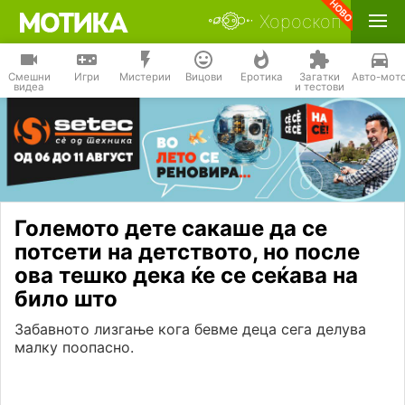
Хороскоп
Смешни
Игри
Мистерии
Вицови
Еротика
Загатки
Авто-мот
видеа
и тестови
Големото дете сакаше да се
потсети на детството, но после
ова тешко дека ќе се сеќава на
било што
Забавното лизгање кога бевме деца сега делува
малку поопасно.