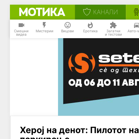
КАНАЛИ
Смешни
Мистерии
Вицови
Еротика
Загатки
Авто-
видеа
и тестови
Херој на денот: Пилотот на