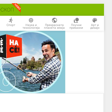
ОСКОП
Спорт
Наука и
Прекрасната
Поучни
Арт и
технологија
планета земја
приказни
дизајн