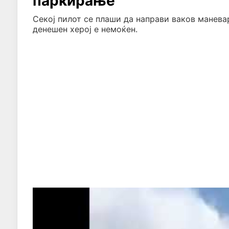
паркирање
Секој пилот се плаши да направи ваков манева
денешен херој е немоќен.