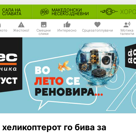
САЛА НА
МАКЕДОНСКИ
ХОР
СЛАВАТА
НЕСЕКОЈДНЕВНИ
мото
Жестоко!
Смешни
Интересно
Срцезатоплувачи
Мотика
слики
таленти
 хеликоптерот го бива за