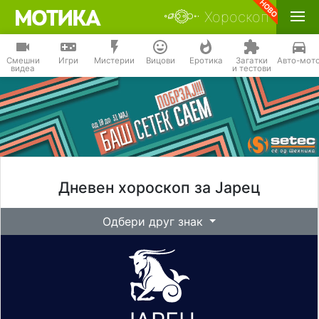
Хороскоп
Смешни
Игри
Мистерии
Вицови
Еротика
Загатки
Авто-мот
видеа
и тестови
Дневен хороскоп за Јарец
Одбери друг знак