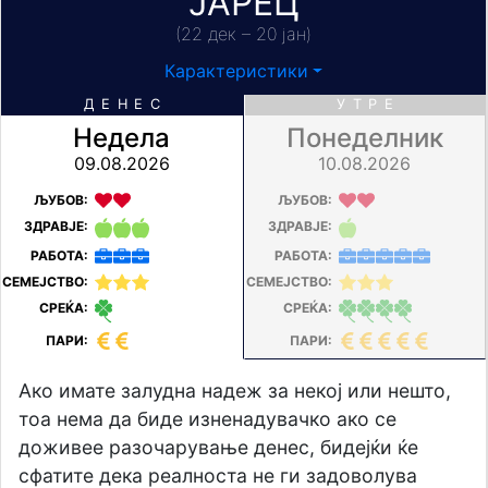
ЈАРЕЦ
(22 дек – 20 јан)
Карактеристики
ДЕНЕС
УТРЕ
Недела
Понеделник
09.08.2026
10.08.2026
ЉУБОВ:
ЉУБОВ:
ЗДРАВЈЕ:
ЗДРАВЈЕ:
РАБОТА:
РАБОТА:
СЕМЕЈСТВО:
СЕМЕЈСТВО:
СРЕЌА:
СРЕЌА:
ПАРИ:
ПАРИ:
Ако имате залудна надеж за некој или нешто,
тоа нема да биде изненадувачко ако се
доживее разочарување денес, бидејќи ќе
сфатите дека реалноста не ги задоволува