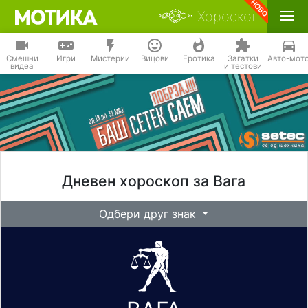
Хороскоп
Смешни
Игри
Мистерии
Вицови
Еротика
Загатки
Авто-мот
видеа
и тестови
Дневен хороскоп за Вага
Одбери друг знак