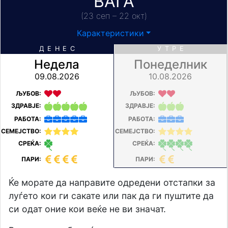
ВАГА
(23 сеп – 22 окт)
Карактеристики
ДЕНЕС
УТРЕ
Недела
Понеделник
09.08.2026
10.08.2026
ЉУБОВ:
ЉУБОВ:
ЗДРАВЈЕ:
ЗДРАВЈЕ:
РАБОТА:
РАБОТА:
СЕМЕЈСТВО:
СЕМЕЈСТВО:
СРЕЌА:
СРЕЌА:
ПАРИ:
ПАРИ:
Ќе морате да направите одредени отстапки за
луѓето кои ги сакате или пак да ги пуштите да
си одат оние кои веќе не ви значат.