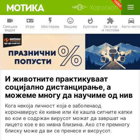
Хороскоп
Смешни
Игри
Мистерии
Вицови
Еротика
Загатки
Авто-мот
видеа
и тестови
И животните практикуваат
социјално дистанцирање, а
можеме многу да научиме од нив
Кога некоја личност која е заболенаод
коронавирус ќе кивне или ќе кашла ситните капки
во кои е содржан вирусот можат да завршат на
лицето кое е во нивна близина. Ако сте премногу
блиску може да ви се пренесе и висрусот.