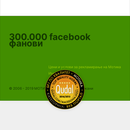
300.000
facebook
фанови
Цени и услови за рекламирање на Мотика
Импресум
© 2006 - 2019 МОТИКА, Сите права се задржани