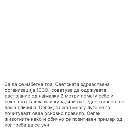
За да се избегне тоа, Светската здравствена
организација (СЗО) советува да одржувате
растојание од најмалку 2 метри помеѓу себе и
секој што кашла или кива, или пак едноставно е во
ваша близина. Сепак, за жал многу луѓе не го
почитуваат оваа основно правило. Сепак
животните како и обично се позитивен пример од
кој треба да се учи.