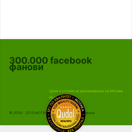
300.000
facebook
фанови
Цени и услови за рекламирање на Мотика
Импресум
© 2006 - 2019 МОТИКА, Сите права се задржани