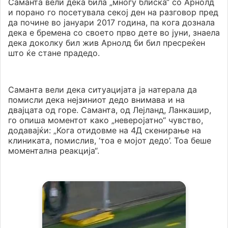
Саманта вели дека била „многу блиска“ со Арнолд
и порано го посетувала секој ден на разговор пред
да почине во јануари 2017 година, па кога дознала
дека е бремена со своето прво дете во јуни, знаела
дека доколку бил жив Арнолд би бил пресреќен
што ќе стане прадедо.
Саманта вели дека ситуацијата ја натерала да
помисли дека нејзиниот дедо внимава и на
двајцата од горе. Саманта, од Лејланд, Ланкашир,
го опиша моментот како „неверојатно“ чувство,
додавајќи: „Кога отидовме на 4Д скенирање на
клиниката, помислив, ‘тоа е мојот дедо’. Тоа беше
моментална реакција“.