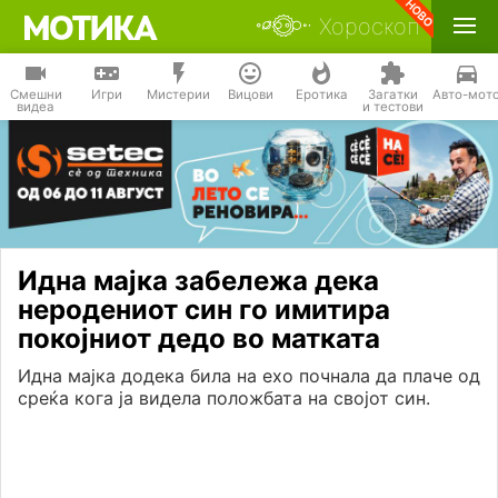
Хороскоп
Смешни
Игри
Мистерии
Вицови
Еротика
Загатки
Авто-мот
видеа
и тестови
Идна мајка забележа дека
неродениот син го имитира
покојниот дедо во матката
Идна мајка додека била на ехо почнала да плаче од
среќа кога ја видела положбата на својот син.