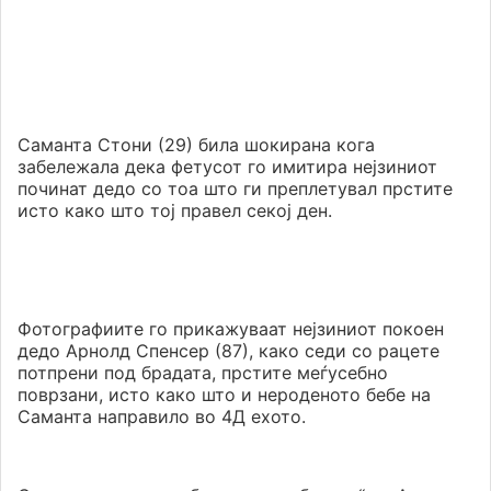
Саманта Стони (29) била шокирана кога
забележала дека фетусот го имитира нејзиниот
починат дедо со тоа што ги преплетувал прстите
исто како што тој правел секој ден.
Фотографиите го прикажуваат нејзиниот покоен
дедо Арнолд Спенсер (87), како седи со рацете
потпрени под брадата, прстите меѓусебно
поврзани, исто како што и нероденото бебе на
Саманта направило во 4Д ехото.