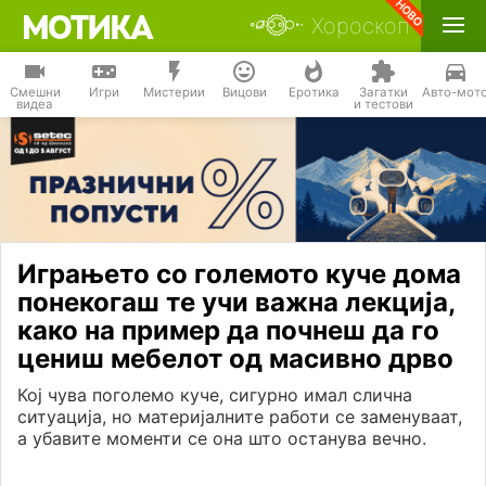
Хороскоп
Смешни
Игри
Мистерии
Вицови
Еротика
Загатки
Авто-мот
видеа
и тестови
Играњето со големото куче дома
понекогаш те учи важна лекција,
како на пример да почнеш да го
цениш мебелот од масивно дрво
Кој чува поголемо куче, сигурно имал слична
ситуација, но материјалните работи се заменуваат,
а убавите моменти се она што останува вечно.