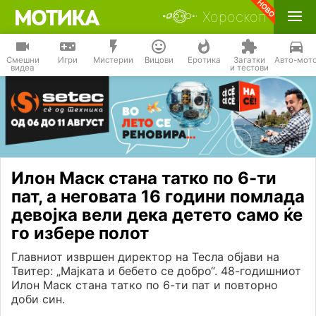
Хороскоп
Смешни
Игри
Мистерии
Вицови
Еротика
Загатки
Авто-мот
видеа
и тестови
Илон Маск стана татко по 6-ти
пат, а неговата 16 години помлада
девојка вели дека детето само ќе
го избере полот
Главниот извршен директор на Тесла објави на
Твитер: „Мајката и бебето се добро“. 48-годишниот
Илон Маск стана татко по 6-ти пат и повторно
доби син.