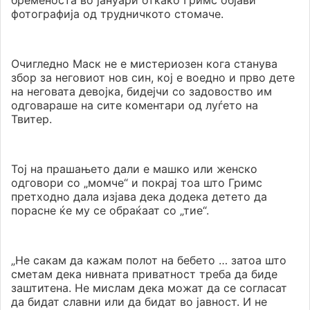
бременоста во јануари откако Гримс објави
фотографија од трудничкото стомаче.
Очигледно Маск не е мистериозен кога станува
збор за неговиот нов син, кој е воедно и прво дете
на неговата девојка, бидејчи со задовоство им
одговараше на сите коментари од луѓето на
Твитер.
Тој на прашањето дали е машко или женско
одговори со „момче“ и покрај тоа што Гримс
претходно дала изјава дека додека детето да
порасне ќе му се обраќаат со „тие“.
„Не сакам да кажам полот на бебето … затоа што
сметам дека нивната приватност треба да биде
заштитена. Не мислам дека можат да се согласат
да бидат славни или да бидат во јавност. И не