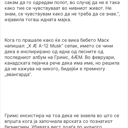
сакам да го одредам полот, во случај да не е така
како тие се чувствуваат во нивниот живот. Не
знам, се чувствувам како да не треба да се знае.“,
изјавила тогаш идната мајка.
Кога го прашале како ќе се вика бебето Маск
напишал: „X Æ A-12 Musk“ сепак, името се чини
дека е инспирирано од една од песните од
последниот албум на Гримс, 4ÆM. Во февруари,
канадската пејачка рече дека има име, но решила
да не кажува на никого, бидејќи е премногу
„авангарда“.
Гримс инсистира на тоа дека не знаела во што се
впушта кога ја започнала врската со познатиот
бизнисмен. Убавата вест доаѓа по чудното