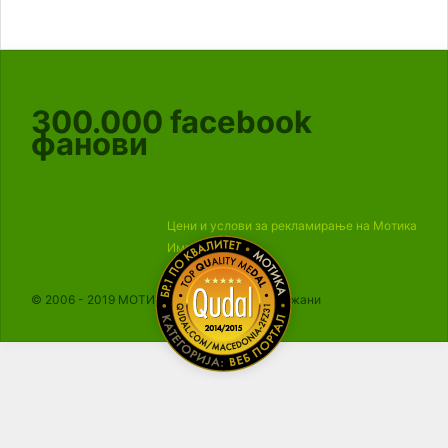
300.000
facebook
фанови
Цени и услови за рекламирање на Мотика
Импресум
© 2006 - 2019 МОТИКА, Сите права се задржани