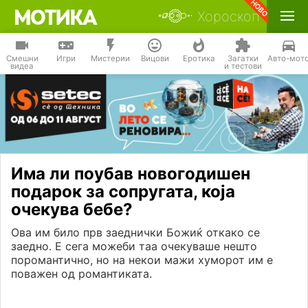
Хороскоп
Смешни
Игри
Мистерии
Вицови
Еротика
Загатки
Авто-мот
видеа
и тестови
Има ли поубав новогодишен
подарок за сопругата, која
очекува бебе?
Ова им било прв заеднички Божиќ откако се
заедно. Е сега можеби таа очекуваше нешто
поромантично, но на некои мажи хуморот им е
поважен од романтиката.