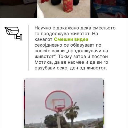
Научно е докажано дека смеењето
го продолжува животот. На
каналот
Смешни видеа
секојдневно се објавуваат по
повеќе вакви „продолжувачи на
животот“. Токму затоа и постои
Мотика, да ве насмее и да ви го
разубави секој ден од животот.