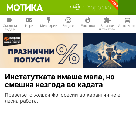
Хороскоп
Смешни
Игри
Мистерии
Вицови
Еротика
Загатки
Авто-мот
видеа
и тестови
Инстатутката имаше мала, но
смешна незгода во кадата
Правењето жешки фотосесии во карантин не е
лесна работа.