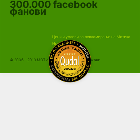
300.000
facebook
фанови
Цени и услови за рекламирање на Мотика
Импресум
© 2006 - 2019 МОТИКА, Сите права се задржани