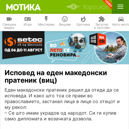
Хороскоп
Смешни
Игри
Мистерии
Вицови
Еротика
Загатки
Авто-мот
видеа
и тестови
Исповед на еден македонски
пратеник (виц)
Еден македонски пратеник решил да отиде да се
исповеда. И како што тоа се прави во
православието, застанал лице в лице со отецот и
му рекол:
– Се што имам украдов од народот. Си ги купив
само дипломата и возачката дозвола.