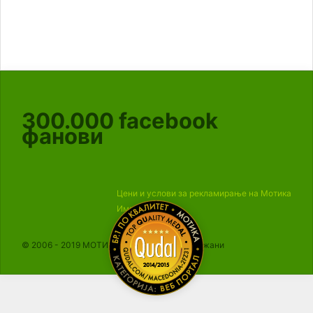
300.000
facebook
фанови
Цени и услови за рекламирање на Мотика
Импресум
© 2006 - 2019 МОТИКА, Сите права се задржани