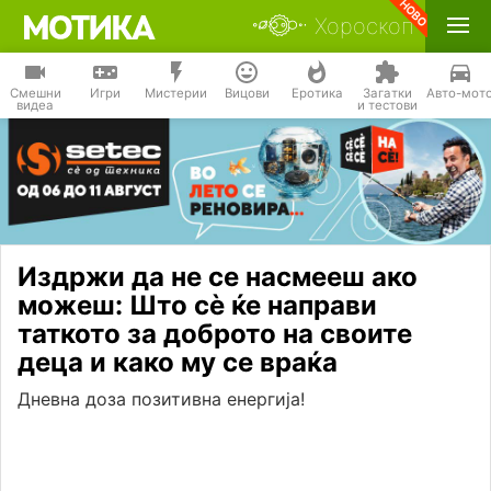
Хороскоп
Смешни
Игри
Мистерии
Вицови
Еротика
Загатки
Авто-мот
видеа
и тестови
Издржи да не се насмееш ако
можеш: Што сѐ ќе направи
таткото за доброто на своите
деца и како му се враќа
Дневна доза позитивна енергија!