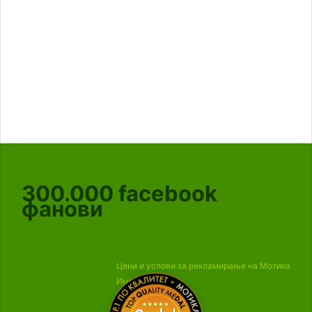
300.000
facebook
фанови
Цени и услови за рекламирање на Мотика
Импресум