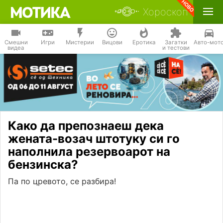
Хороскоп
Смешни
Игри
Мистерии
Вицови
Еротика
Загатки
Авто-мот
видеа
и тестови
Како да препознаеш дека
жената-возач штотуку си го
наполнила резервоарот на
бензинска?
Па по цревото, се разбира!