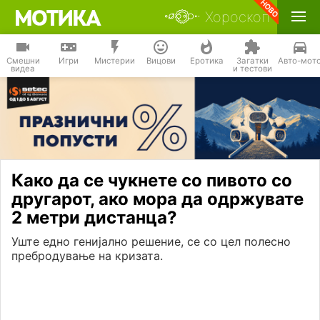
Хороскоп
Смешни
Игри
Мистерии
Вицови
Еротика
Загатки
Авто-мот
видеа
и тестови
Како да се чукнете со пивото со
другарот, ако мора да одржувате
2 метри дистанца?
Уште едно генијално решение, се со цел полесно
пребродување на кризата.