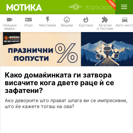
Хороскоп
Смешни
Игри
Мистерии
Вицови
Еротика
Загатки
Авто-мот
видеа
и тестови
Како домаќинката ги затвора
висачите кога двете раце ѝ се
зафатени?
Ако девојките што прават шпага ви се импресивни,
што ќе кажете тогаш на ова?