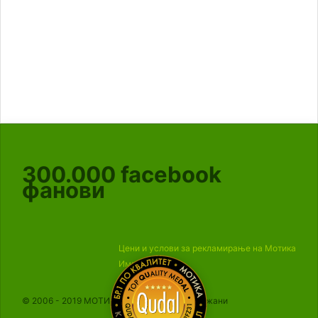
300.000
facebook
фанови
Цени и услови за рекламирање на Мотика
Импресум
© 2006 - 2019 МОТИКА, Сите права се задржани