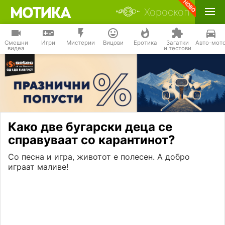
Хороскоп
Смешни
Игри
Мистерии
Вицови
Еротика
Загатки
Авто-мот
видеа
и тестови
Како две бугарски деца се
справуваат со карантинот?
Со песна и игра, животот е полесен. А добро
играат маливе!