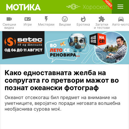
Хороскоп
Смешни
Игри
Мистерии
Вицови
Еротика
Загатки
Авто-мот
видеа
и тестови
Како едноставната желба на
сопругата го претвори мажот во
познат океански фотограф
Океанот отсекогаш бил предмет на внимание на
уметниците, веројатно поради неговата волшебна
необјаснива сурова моќ.