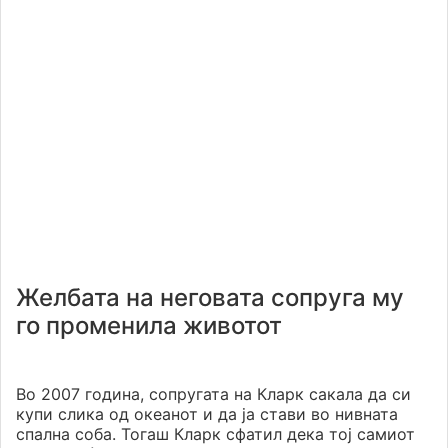
Желбата на неговата сопруга му
го променила животот
Во 2007 година, сопругата на Кларк сакала да си
купи слика од океанот и да ја стави во нивната
спална соба. Тогаш Кларк сфатил дека тој самиот