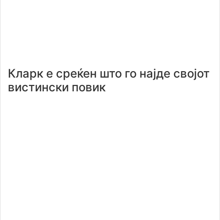
Кларк е среќен што го најде својот
вистински повик