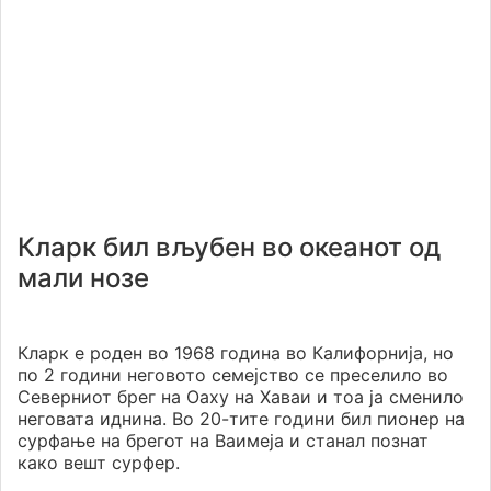
Кларк бил вљубен во океанот од
мали нозе
Кларк е роден во 1968 година во Калифорнија, но
по 2 години неговото семејство се преселило во
Северниот брег на Оаху на Хаваи и тоа ја сменило
неговата иднина. Во 20-тите години бил пионер на
сурфање на брегот на Ваимеја и станал познат
како вешт сурфер.