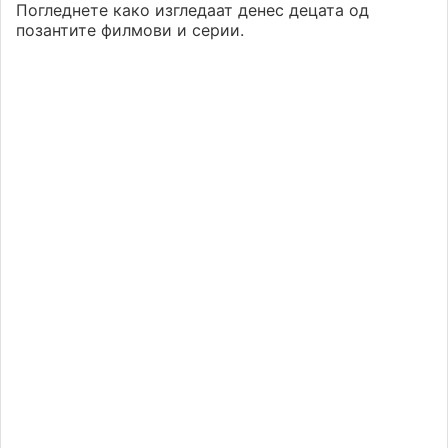
Погледнете како изгледаат денес децата од
позантите филмови и серии.