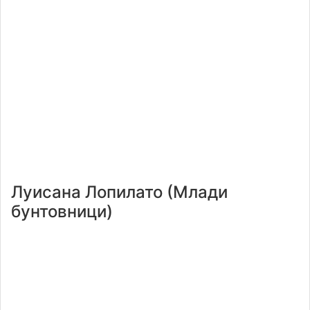
Луисана Лопилато (Млади
бунтовници)