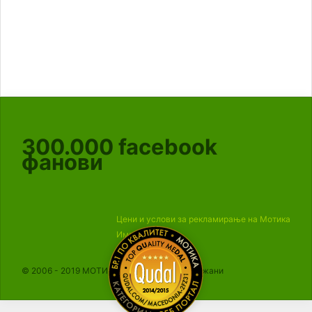
300.000
facebook
фанови
Цени и услови за рекламирање на Мотика
Импресум
© 2006 - 2019 МОТИКА, Сите права се задржани