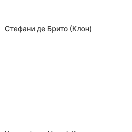
Стефани де Брито (Клон)