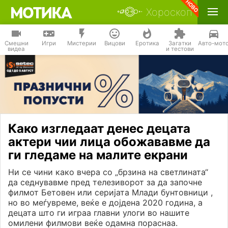
Хороскоп
Смешни
Игри
Мистерии
Вицови
Еротика
Загатки
Авто-мот
видеа
и тестови
Како изгледаат денес децата
актери чии лица обожававме да
ги гледаме на малите екрани
Ни се чини како вчера со „брзина на светлината“
да седнувавме пред телезиворот за да започне
филмот Бетовен или серијата Млади бунтовници ,
но во меѓувреме, веќе е дојдена 2020 година, а
децата што ги играа главни улоги во нашите
омилени филмови веќе одамна пораснаа.